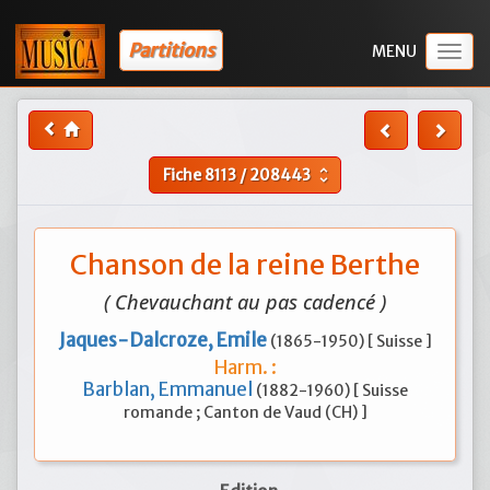
Partitions
Togg
navig
Fiche
8113
/
208443
unfold_more
Chanson de la reine Berthe
( Chevauchant au pas cadencé )
Jaques-Dalcroze, Emile
(1865-1950) [ Suisse ]
Harm. :
Barblan, Emmanuel
(1882-1960) [ Suisse
romande ; Canton de Vaud (CH) ]