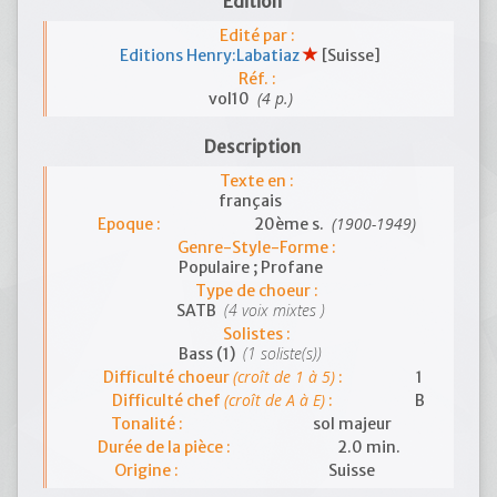
Edition
Edité par :
Editions Henry:Labatiaz
[Suisse]
Réf. :
(4 p.)
vol10
Description
Texte en :
français
(1900-1949)
Epoque :
20ème s.
Genre-Style-Forme :
Populaire ; Profane
Type de choeur :
(4 voix mixtes )
SATB
Solistes :
(1 soliste(s))
Bass (1)
(croît de 1 à 5)
Difficulté choeur
:
1
(croît de A à E)
Difficulté chef
:
B
Tonalité :
sol majeur
Durée de la pièce :
2.0 min.
Origine :
Suisse