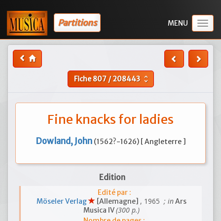
Partitions
Togg
navig
Fiche
807
/
208443
unfold_more
Fine knacks for ladies
Dowland, John
(1562?-1626) [ Angleterre ]
Edition
Edité par :
, 1965
; in
Möseler Verlag
[Allemagne]
Ars
(300 p.)
Musica IV
Nombre de pages :