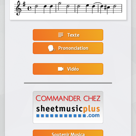
subject
Texte
Prononciation
videocam
Vidéo
Soutenir Musica