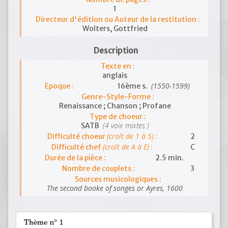
1
Directeur d'édition ou Auteur de la restitution :
Wolters, Gottfried
Description
Texte en :
anglais
(1550-1599)
Epoque :
16ème s.
Genre-Style-Forme :
Renaissance ; Chanson ; Profane
Type de choeur :
(4 voix mixtes )
SATB
(croît de 1 à 5)
Difficulté choeur
:
2
(croît de A à E)
Difficulté chef
:
C
Durée de la pièce :
2.5 min.
Nombre de couplets :
3
Sources musicologiques :
The second booke of songes or Ayres, 1600