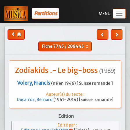
Partitions
Togg
navig
Fiche
7745
/
208443
unfold_more
Zodiakids .- Le big-boss
(1989)
Volery, Francis
(né en 1946) [ Suisse romande ]
Auteur(s) du texte :
Ducarroz, Bernard
(1941-2014) [Suisse romande]
Edition
Edité par :