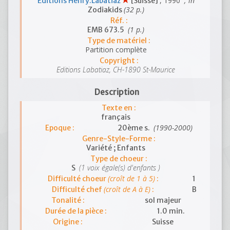
, 1990
; in
Editions Henry:Labatiaz
[Suisse]
(32 p.)
Zodiakids
Réf. :
(1 p.)
EMB 673.5
Type de matériel :
Partition complète
Copyright :
Editions Labatiaz, CH-1890 St-Maurice
Description
Texte en :
français
(1990-2000)
Epoque :
20ème s.
Genre-Style-Forme :
Variété ; Enfants
Type de choeur :
(1 voix égale(s) d'enfants )
S
(croît de 1 à 5)
Difficulté choeur
:
1
(croît de A à E)
Difficulté chef
:
B
Tonalité :
sol majeur
Durée de la pièce :
1.0 min.
Origine :
Suisse