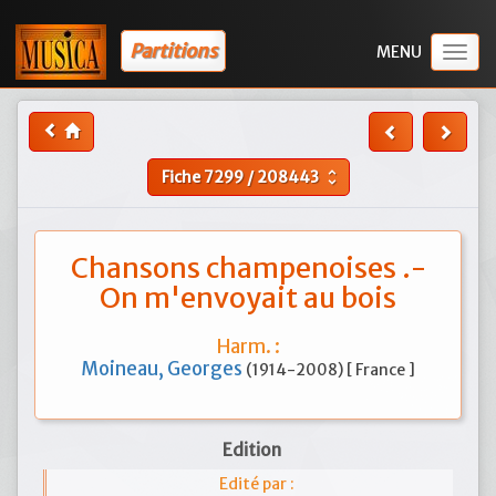
Partitions
Togg
navig
Fiche
7299
/
208443
unfold_more
Chansons champenoises .-
On m'envoyait au bois
Harm. :
Moineau, Georges
(1914-2008) [ France ]
Edition
Edité par :