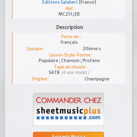
Editions Salabert
[France]
Réf. :
MC251/ZB
Description
Texte en :
français
Epoque :
20ème s.
Genre-Style-Forme :
Populaire ; Chanson ; Profane
Type de choeur :
(4 voix mixtes )
SATB
Origine :
Champagne