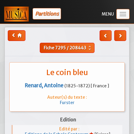
Partitions
Togg
navig
Fiche
7295
/
208443
unfold_more
Le coin bleu
Renard, Antoine
(1825-1872) [ France ]
Auteur(s) du texte :
Furster
Edition
Edité par :