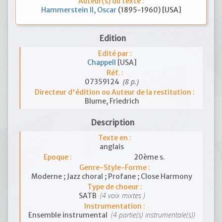
Auteur(s) du texte :
Hammerstein II, Oscar
(1895-1960) [USA]
Edition
Edité par :
Chappell
[USA]
Réf. :
(8 p.)
07359124
Directeur d'édition ou Auteur de la restitution :
Blume, Friedrich
Description
Texte en :
anglais
Epoque :
20ème s.
Genre-Style-Forme :
Moderne ; Jazz choral ; Profane ; Close Harmony
Type de choeur :
(4 voix mixtes )
SATB
Instrumentation :
(4 partie(s) instrumentale(s))
Ensemble instrumental