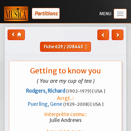
Partitions
Togg
navig
Fiche
629
/
208443
unfold_more
Getting to know you
( You are my cup of tea )
Rodgers, Richard
(1902-1979) [ USA ]
Arrgt. :
Puerling, Gene
(1929-2008) [ USA ]
Interprète connu :
Julie Andrews