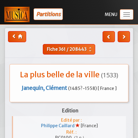
Partitions
Togg
navig
Fiche
361
/
208443
unfold_more
La plus belle de la ville
(1533)
Janequin, Clément
(1485?-1558) [ France ]
Edition
Edité par :
Philippe Caillard
[France]
Réf. :
(2 p.)
PC0100