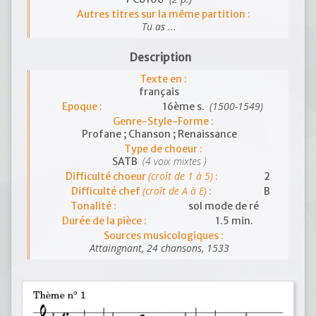
Autres titres sur la même partition :
Tu as ...
Description
Texte en :
français
(1500-1549)
Epoque :
16ème s.
Genre-Style-Forme :
Profane ; Chanson ; Renaissance
Type de choeur :
(4 voix mixtes )
SATB
(croît de 1 à 5)
Difficulté choeur
:
2
(croît de A à E)
Difficulté chef
:
B
Tonalité :
sol mode de ré
Durée de la pièce :
1.5 min.
Sources musicologiques :
Attaingnant, 24 chansons, 1533