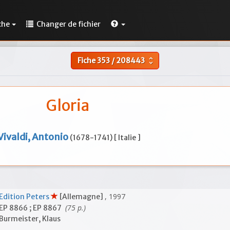
che
Changer de fichier
Fiche
353
/
208443
unfold_more
Gloria
Vivaldi, Antonio
(1678-1741) [ Italie ]
, 1997
Edition Peters
[Allemagne]
(75 p.)
EP 8866 ; EP 8867
Burmeister, Klaus