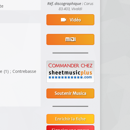
Réf. discographique :
Carus
ète
83.403, Vivaldi
videocam
Vidéo
lle (1) ; Contrebasse
Soutenir Musica
Enrichir la fiche