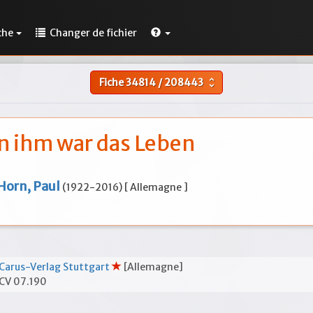
che
Changer de fichier
Fiche
34814
/
208443
unfold_more
n ihm war das Leben
Horn, Paul
(1922-2016) [ Allemagne ]
Carus-Verlag Stuttgart
[Allemagne]
CV 07.190