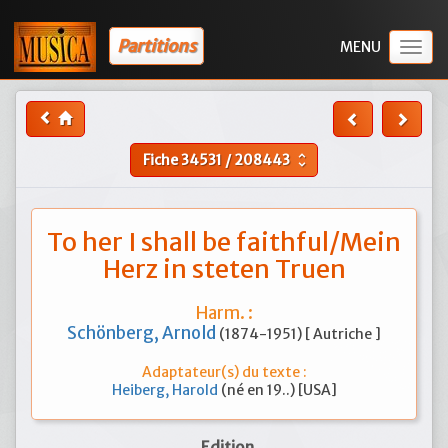
Partitions
Togg
navig
Fiche
34531
/
208443
unfold_more
To her I shall be faithful/Mein
Herz in steten Truen
Harm. :
Schönberg, Arnold
(1874-1951) [ Autriche ]
Adaptateur(s) du texte :
Heiberg, Harold
(né en 19..) [USA]
Edition