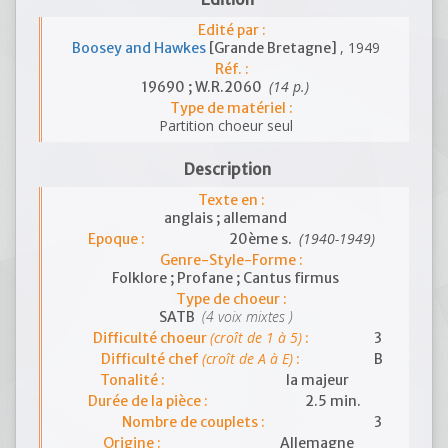
Edité par :
, 1949
Boosey and Hawkes
[Grande Bretagne]
Réf. :
(14 p.)
19690 ; W.R.2060
Type de matériel :
Partition choeur seul
Description
Texte en :
anglais ; allemand
(1940-1949)
Epoque :
20ème s.
Genre-Style-Forme :
Folklore ; Profane ; Cantus firmus
Type de choeur :
(4 voix mixtes )
SATB
(croît de 1 à 5)
Difficulté choeur
:
3
(croît de A à E)
Difficulté chef
:
B
Tonalité :
la majeur
Durée de la pièce :
2.5 min.
Nombre de couplets :
3
Origine :
Allemagne