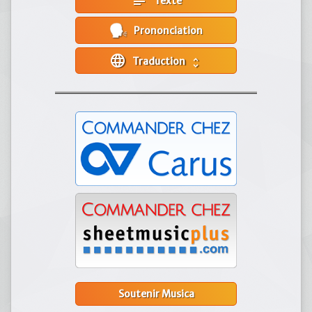
subject
Texte
Prononciation
language
Traduction
unfold_more
Soutenir Musica