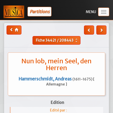
Partitions
Togg
navig
Fiche
34421
/
208443
unfold_more
Nun lob, mein Seel, den
Herren
Hammerschmidt, Andreas
(1611-1675) [
Allemagne ]
Edition
Edité par :