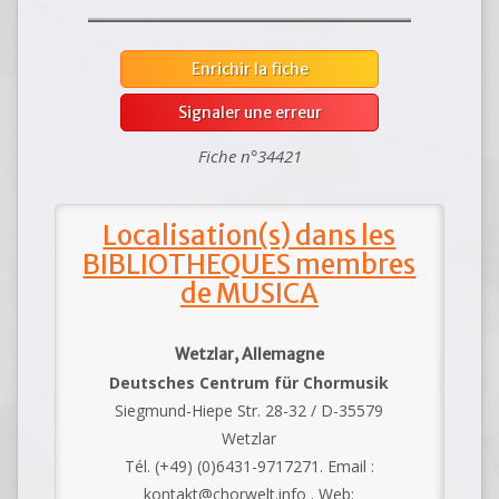
Enrichir la fiche
Signaler une erreur
Fiche n°34421
Localisation(s) dans les
BIBLIOTHEQUES membres
de MUSICA
Wetzlar, Allemagne
Deutsches Centrum für Chormusik
Siegmund-Hiepe Str. 28-32 / D-35579
Wetzlar
Tél. (+49) (0)6431-9717271. Email :
kontakt@chorwelt.info . Web: