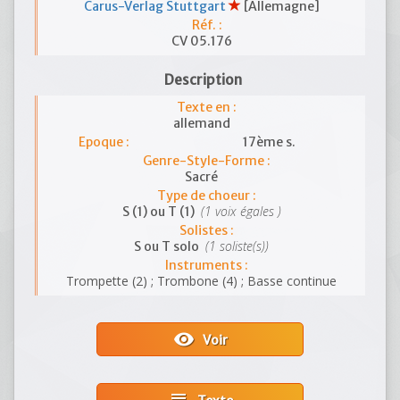
Carus-Verlag Stuttgart
[Allemagne]
Réf. :
CV 05.176
Description
Texte en :
allemand
Epoque :
17ème s.
Genre-Style-Forme :
Sacré
Type de choeur :
(1 voix égales )
S (1) ou T (1)
Solistes :
(1 soliste(s))
S ou T solo
Instruments :
Trompette (2) ; Trombone (4) ; Basse continue
visibility
Voir