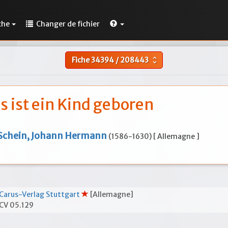
che
Changer de fichier
Fiche
34394
/
208443
unfold_more
s ist ein Kind geboren
Schein, Johann Hermann
(1586-1630) [ Allemagne ]
Carus-Verlag Stuttgart
[Allemagne]
CV 05.129