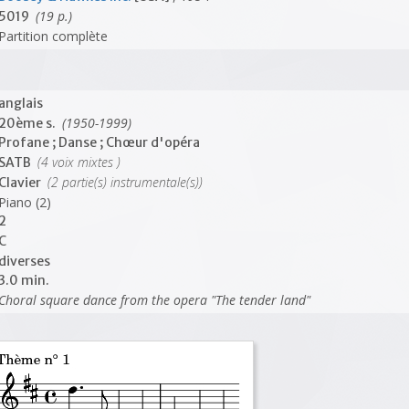
(19 p.)
5019
Partition complète
anglais
(1950-1999)
20ème s.
Profane ; Danse ; Chœur d'opéra
(4 voix mixtes )
SATB
(2 partie(s) instrumentale(s))
Clavier
Piano (2)
2
C
diverses
3.0 min.
Choral square dance from the opera "The tender land"