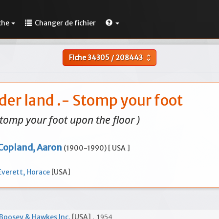
che
Changer de fichier
Fiche
34305
/
208443
unfold_more
der land .- Stomp your foot
Stomp your foot upon the floor )
Copland, Aaron
(1900-1990) [ USA ]
Everett, Horace
[USA]
, 1954
Boosey & Hawkes Inc.
[USA]