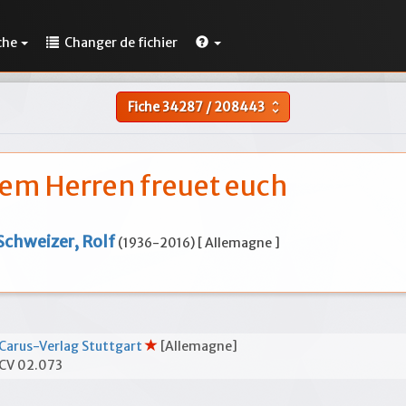
che
Changer de fichier
Fiche
34287
/
208443
unfold_more
dem Herren freuet euch
Schweizer, Rolf
(1936-2016) [ Allemagne ]
Carus-Verlag Stuttgart
[Allemagne]
CV 02.073