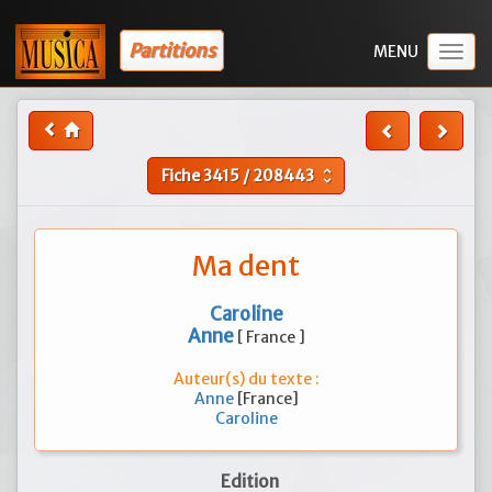
Partitions
Togg
navig
Fiche
3415
/
208443
unfold_more
Ma dent
Caroline
Anne
[ France ]
Auteur(s) du texte :
Anne
[France]
Caroline
Edition