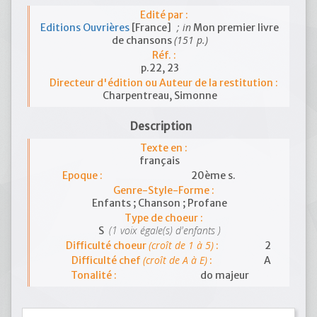
Edité par :
; in
Editions Ouvrières
[France]
Mon premier livre
(151 p.)
de chansons
Réf. :
p.22, 23
Directeur d'édition ou Auteur de la restitution :
Charpentreau, Simonne
Description
Texte en :
français
Epoque :
20ème s.
Genre-Style-Forme :
Enfants ; Chanson ; Profane
Type de choeur :
(1 voix égale(s) d'enfants )
S
(croît de 1 à 5)
Difficulté choeur
:
2
(croît de A à E)
Difficulté chef
:
A
Tonalité :
do majeur