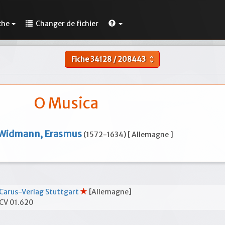
che
Changer de fichier
Fiche
34128
/
208443
unfold_more
O Musica
Widmann, Erasmus
(1572-1634) [ Allemagne ]
Carus-Verlag Stuttgart
[Allemagne]
CV 01.620