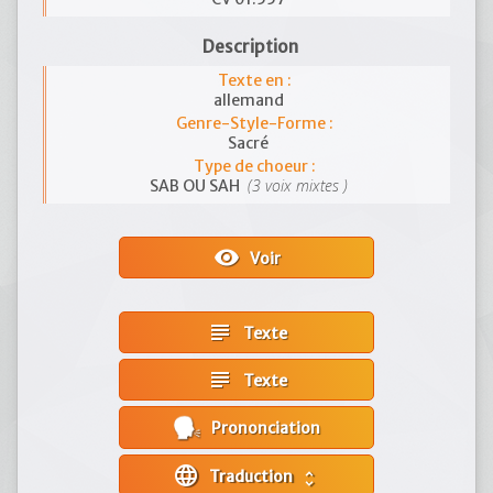
Description
Texte en :
allemand
Genre-Style-Forme :
Sacré
Type de choeur :
(3 voix mixtes )
SAB OU SAH
visibility
Voir
subject
Texte
subject
Texte
Prononciation
language
Traduction
unfold_more