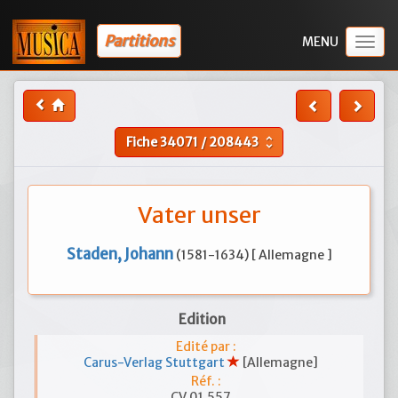
Partitions
Togg
navig
Fiche
34071
/
208443
unfold_more
Vater unser
Staden, Johann
(1581-1634) [ Allemagne ]
Edition
Edité par :
Carus-Verlag Stuttgart
[Allemagne]
Réf. :
CV 01.557