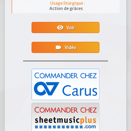
Usage liturgique :
Action de grâces
visibility
Voir
videocam
Vidéo