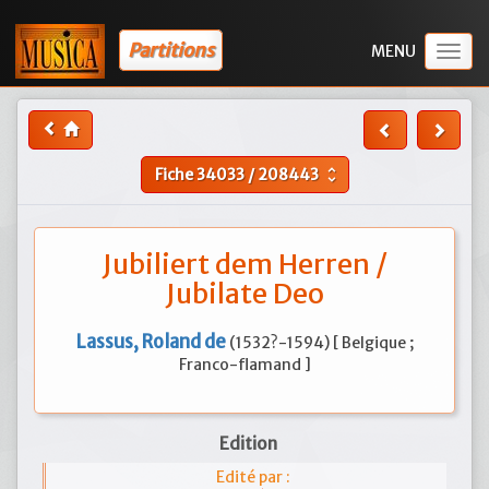
Partitions
Togg
navig
Fiche
34033
/
208443
unfold_more
Jubiliert dem Herren /
Jubilate Deo
Lassus, Roland de
(1532?-1594) [ Belgique ;
Franco-flamand ]
Edition
Edité par :