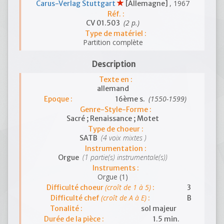
, 1967
Carus-Verlag Stuttgart
[Allemagne]
Réf. :
(2 p.)
CV 01.503
Type de matériel :
Partition complète
Description
Texte en :
allemand
(1550-1599)
Epoque :
16ème s.
Genre-Style-Forme :
Sacré ; Renaissance ; Motet
Type de choeur :
(4 voix mixtes )
SATB
Instrumentation :
(1 partie(s) instrumentale(s))
Orgue
Instruments :
Orgue (1)
(croît de 1 à 5)
Difficulté choeur
:
3
(croît de A à E)
Difficulté chef
:
B
Tonalité :
sol majeur
Durée de la pièce :
1.5 min.