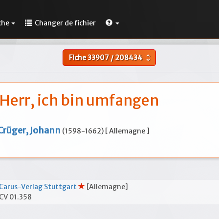
che
Changer de fichier
Fiche
33907
/
208434
unfold_more
Herr, ich bin umfangen
Crüger, Johann
(1598-1662) [ Allemagne ]
Carus-Verlag Stuttgart
[Allemagne]
CV 01.358