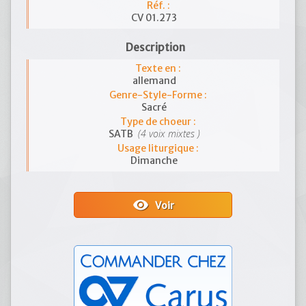
Réf. :
CV 01.273
Description
Texte en :
allemand
Genre-Style-Forme :
Sacré
Type de choeur :
(4 voix mixtes )
SATB
Usage liturgique :
Dimanche
visibility
Voir