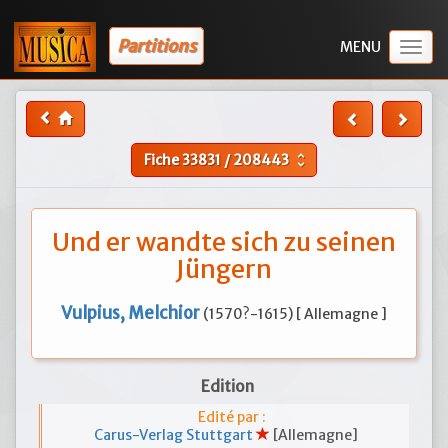
Partitions
Togg
navig
Fiche
33831
/
208443
unfold_more
Und er wandte sich zu seinen
Jüngern
Vulpius, Melchior
(1570?-1615) [ Allemagne ]
Edition
Edité par :
Carus-Verlag Stuttgart
[Allemagne]