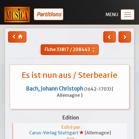
Partitions
Togg
navig
Fiche
33817
/
208443
unfold_more
Es ist nun aus / Sterbearie
Bach, Johann Christoph
(1642-1703) [
Allemagne ]
Edition
Edité par :
Carus-Verlag Stuttgart
[Allemagne]