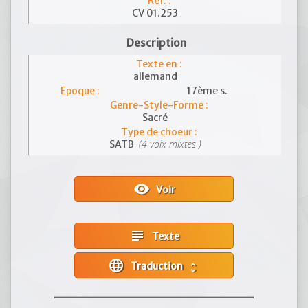
Réf. :
CV 01.253
Description
Texte en :
allemand
Epoque :
17ème s.
Genre-Style-Forme :
Sacré
Type de choeur :
(4 voix mixtes )
SATB
visibility
Voir
subject
Texte
language
Traduction
unfold_more