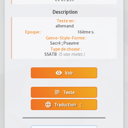
Description
Texte en :
allemand
Epoque :
16ème s.
Genre-Style-Forme :
Sacré ; Psaume
Type de choeur :
(5 voix mixtes )
SSATB
visibility
Voir
subject
Texte
language
Traduction
unfold_more