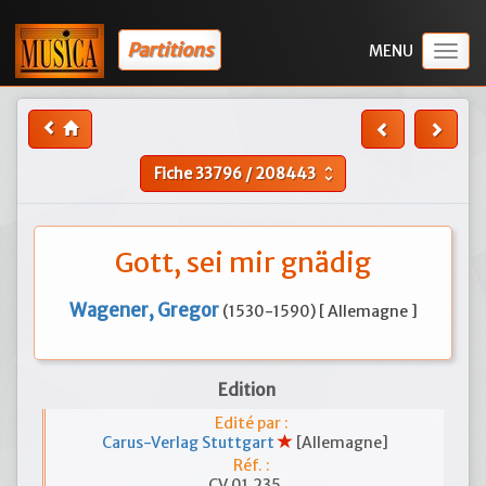
Partitions
Togg
navig
Fiche
33796
/
208443
unfold_more
Gott, sei mir gnädig
Wagener, Gregor
(1530-1590) [ Allemagne ]
Edition
Edité par :
Carus-Verlag Stuttgart
[Allemagne]
Réf. :
CV 01.235