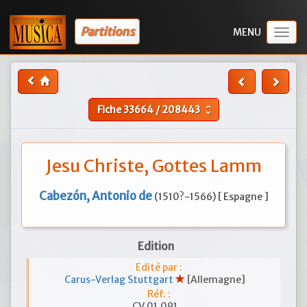
Partitions
Togg
navig
Fiche
33664
/
208443
unfold_more
Jesu Christe, Gottes Lamm
Cabezón, Antonio de
(1510?-1566) [ Espagne ]
Edition
Edité par :
Carus-Verlag Stuttgart
[Allemagne]
Réf. :
CV 01.091