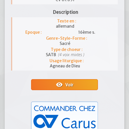
Description
Texte en :
allemand
Epoque :
16ème s.
Genre-Style-Forme :
Sacré
Type de choeur :
(4 voix mixtes )
SATB
Usage liturgique :
Agneau de Dieu
visibility
Voir