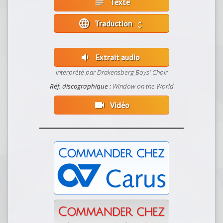
subject
Texte
language
Traduction
unfold_more
volume_down
Extrait audio
interprété par Drakensberg Boys' Choir
Réf. discographique :
Window on the World
videocam
Vidéo