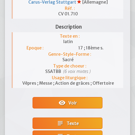
Carus-Verlag Stuttgart
[Allemagne]
Réf. :
CV 01.710
Description
Texte en :
latin
Epoque :
17 ; 18ème s.
Genre-Style-Forme :
Sacré
Type de choeur :
(6 voix mixtes )
SSATBB
Usage liturgique :
Vêpres ; Messe ; Action de grâces ; Offertoire
visibility
Voir
subject
Texte