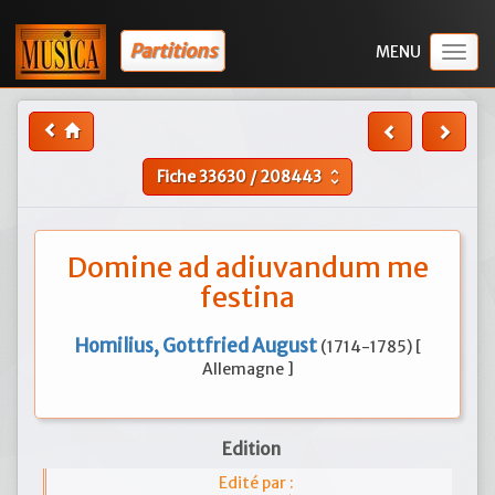
Partitions
Togg
navig
Fiche
33630
/
208443
unfold_more
Domine ad adiuvandum me
festina
Homilius, Gottfried August
(1714-1785) [
Allemagne ]
Edition
Edité par :