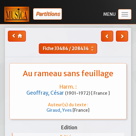
Partitions
Togg
navig
Fiche
33484
/
208434
unfold_more
Au rameau sans feuillage
Harm. :
Geoffray, César
(1901-1972) [ France ]
Auteur(s) du texte :
Giraud, Yves
[France]
Edition