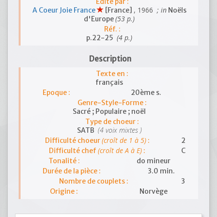
Edité par :
, 1966
; in
A Coeur Joie France
[France]
Noëls
(53 p.)
d'Europe
Réf. :
(4 p.)
p.22-25
Description
Texte en :
français
Epoque :
20ème s.
Genre-Style-Forme :
Sacré ; Populaire ; noël
Type de choeur :
(4 voix mixtes )
SATB
(croît de 1 à 5)
Difficulté choeur
:
2
(croît de A à E)
Difficulté chef
:
C
Tonalité :
do mineur
Durée de la pièce :
3.0 min.
Nombre de couplets :
3
Origine :
Norvège