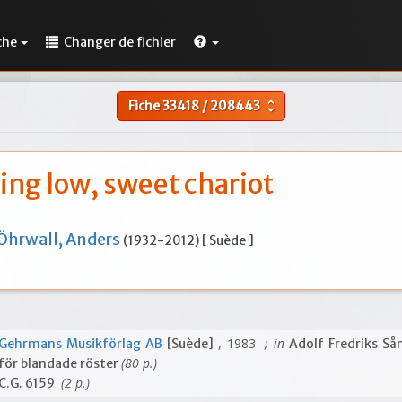
che
Changer de fichier
Fiche
33418
/
208443
unfold_more
ing low, sweet chariot
Öhrwall, Anders
(1932-2012) [ Suède ]
, 1983
; in
Gehrmans Musikförlag AB
[Suède]
Adolf Fredriks Så
(80 p.)
för blandade röster
(2 p.)
C.G. 6159