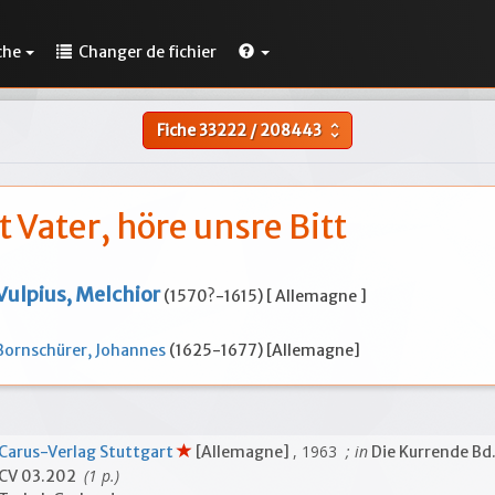
che
Changer de fichier
Fiche
33222
/
208443
unfold_more
t Vater, höre unsre Bitt
Vulpius, Melchior
(1570?-1615) [ Allemagne ]
Bornschürer, Johannes
(1625-1677) [Allemagne]
, 1963
; in
Carus-Verlag Stuttgart
[Allemagne]
Die Kurrende Bd
(1 p.)
CV 03.202