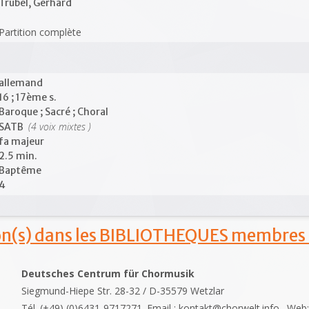
Trubel, Gerhard
Partition complète
allemand
16 ; 17ème s.
Baroque ; Sacré ; Choral
(4 voix mixtes )
SATB
fa majeur
2.5 min.
Baptême
4
ion(s) dans les BIBLIOTHEQUES membres
Deutsches Centrum für Chormusik
Siegmund-Hiepe Str. 28-32 / D-35579 Wetzlar
Tél. (+49) (0)6431-9717271. Email : kontakt@chorwelt.info . Web