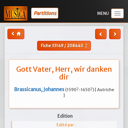
Partitions
Togg
navig
Fiche
33149
/
208443
unfold_more
Gott Vater, Herr, wir danken
dir
Brassicanus, Johannes
(1590?-1650?) [ Autriche
]
Edition
Edité par :