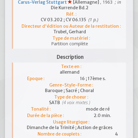
, 1963
; in
Carus-Verlag Stuttgart
[Allemagne]
Die Kurrende Bd.2
Réf. :
(1 p.)
CV 03.202 ; CV 06.135
Directeur d'édition ou Auteur de la restitution :
Trubel, Gerhard
Type de matériel :
Partition complète
Description
Texte en :
allemand
Epoque :
16 ; 17ème s.
Genre-Style-Forme :
Baroque ; Sacré ; Choral
Type de choeur :
(4 voix mixtes )
SATB
Tonalité :
mode de ré
Durée de la pièce :
2.0 min.
Usage liturgique :
Dimanche de la Trinité ; Action de grâces
Nombre de couplets :
4