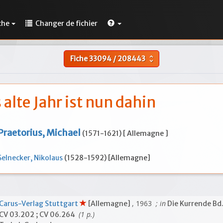
che
Changer de fichier
Fiche
33094
/
208443
unfold_more
 alte Jahr ist nun dahin
Praetorius, Michael
(1571-1621) [ Allemagne ]
Selnecker, Nikolaus
(1528-1592) [Allemagne]
, 1963
; in
Carus-Verlag Stuttgart
[Allemagne]
Die Kurrende Bd
(1 p.)
CV 03.202 ; CV 06.264