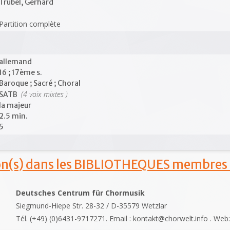
Trubel, Gerhard
Partition complète
allemand
16 ; 17ème s.
Baroque ; Sacré ; Choral
(4 voix mixtes )
SATB
la majeur
2.5 min.
5
ion(s) dans les BIBLIOTHEQUES membres
Deutsches Centrum für Chormusik
Siegmund-Hiepe Str. 28-32 / D-35579 Wetzlar
Tél. (+49) (0)6431-9717271. Email : kontakt@chorwelt.info . Web