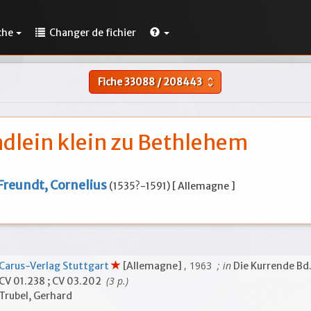
che
Changer de fichier
Fiche
33088
/
208443
unfold_more
ndlein klein zu Bethlehem
Freundt, Cornelius
(1535?-1591) [ Allemagne ]
, 1963
; in
Carus-Verlag Stuttgart
[Allemagne]
Die Kurrende Bd
(3 p.)
CV 01.238 ; CV 03.202
Trubel, Gerhard