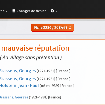
che
Changer de fichier
Fiche
3286
/
208443
unfold_more
 mauvaise réputation
( Au village sans prétention )
Brassens, Georges
(1921-1981) [ France ]
Brassens, Georges
(1921-1981) [ France ]
Holstein, Jean-Paul
(né en 1939) [ France ]
Brassens, Georges
(1921-1981) [France]