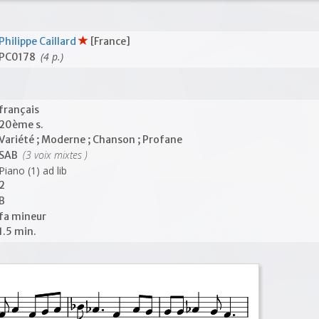
Philippe Caillard
[France]
(4 p.)
PC0178
français
20ème s.
Variété ; Moderne ; Chanson ; Profane
(3 voix mixtes )
SAB
Piano (1) ad lib
2
B
fa mineur
1.5 min.