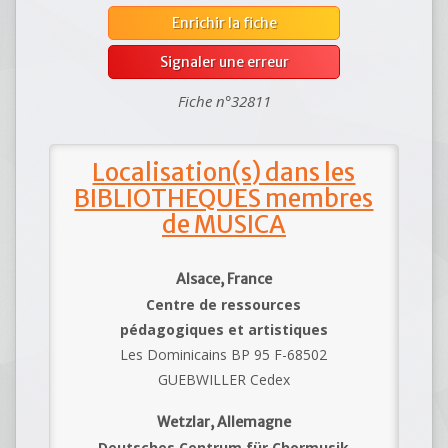
Enrichir la fiche
Signaler une erreur
Fiche n°32811
Localisation(s) dans les
BIBLIOTHEQUES membres
de MUSICA
Alsace, France
Centre de ressources
pédagogiques et artistiques
Les Dominicains BP 95 F-68502
GUEBWILLER Cedex
Wetzlar, Allemagne
Deutsches Centrum für Chormusik