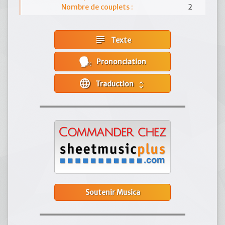
Nombre de couplets :
2
subject
Texte
Prononciation
language
Traduction
unfold_more
Soutenir Musica