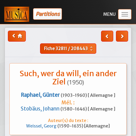
Partitions
Togg
navig
Fiche
32811
/
208443
unfold_more
Such, wer da will, ein ander
Ziel
(1950)
Raphael, Günter
(1903-1960) [ Allemagne ]
Mél. :
Stobäus, Johann
(1580-1646) [ Allemagne ]
Auteur(s) du texte :
Weissel, Georg
(1590-1635) [Allemagne]