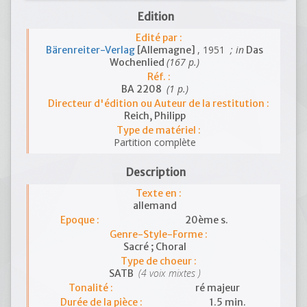
Edition
Edité par :
, 1951
; in
Bärenreiter-Verlag
[Allemagne]
Das
(167 p.)
Wochenlied
Réf. :
(1 p.)
BA 2208
Directeur d'édition ou Auteur de la restitution :
Reich, Philipp
Type de matériel :
Partition complète
Description
Texte en :
allemand
Epoque :
20ème s.
Genre-Style-Forme :
Sacré ; Choral
Type de choeur :
(4 voix mixtes )
SATB
Tonalité :
ré majeur
Durée de la pièce :
1.5 min.