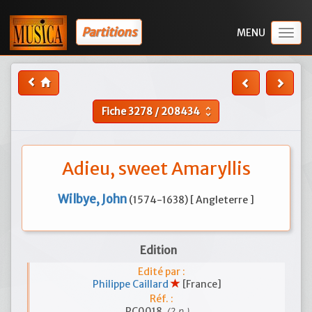
Partitions
Togg
navig
Fiche
3278
/
208434
unfold_more
Adieu, sweet Amaryllis
Wilbye, John
(1574-1638) [ Angleterre ]
Edition
Edité par :
Philippe Caillard
[France]
Réf. :
(2 p.)
PC0018