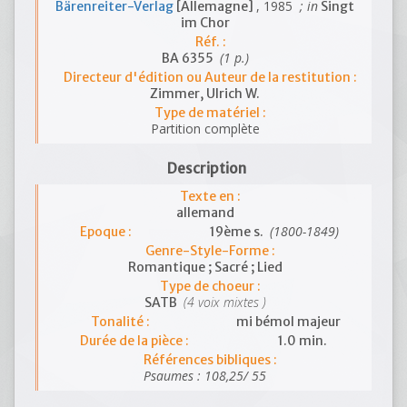
, 1985
; in
Bärenreiter-Verlag
[Allemagne]
Singt
im Chor
Réf. :
(1 p.)
BA 6355
Directeur d'édition ou Auteur de la restitution :
Zimmer, Ulrich W.
Type de matériel :
Partition complète
Description
Texte en :
allemand
(1800-1849)
Epoque :
19ème s.
Genre-Style-Forme :
Romantique ; Sacré ; Lied
Type de choeur :
(4 voix mixtes )
SATB
Tonalité :
mi bémol majeur
Durée de la pièce :
1.0 min.
Références bibliques :
Psaumes : 108,25/ 55