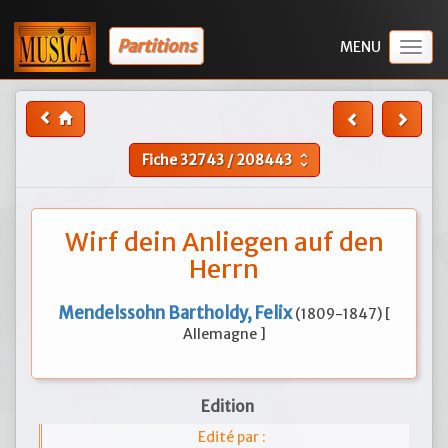
Partitions
Togg
navig
Fiche
32743
/
208443
unfold_more
Wirf dein Anliegen auf den
Herrn
Mendelssohn Bartholdy, Felix
(1809-1847) [
Allemagne ]
Edition
Edité par :