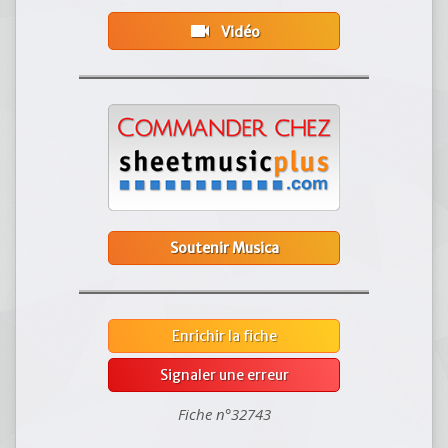
videocam
Vidéo
Soutenir Musica
Enrichir la fiche
Signaler une erreur
Fiche n°32743