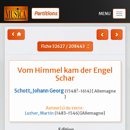
Partitions
Togg
navig
Fiche
32627
/
208443
unfold_more
Vom Himmel kam der Engel
Schar
Schott, Johann Georg
(1548?-1614) [ Allemagne
]
Auteur(s) du texte :
Luther, Martin
(1483-1546) [Allemagne]
Edition