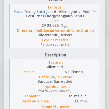
Edité par :
, 1966
; in
Carus-Verlag Stuttgart
[Allemagne]
Geistliches Chorgesangbuch Band 1
Réf. :
(1 p.)
CV 02.036
Directeur d'édition ou Auteur de la restitution :
Hildebrandt, Herbert
Type de matériel :
Partition complète
Description
Texte en :
allemand
Epoque :
16 ; 17ème s.
Genre-Style-Forme :
Baroque ; Sacré ; Lied
Type de choeur :
(4 voix mixtes )
SSAM
Tonalité :
sol majeur
Durée de la pièce :
2.0 min.
Usage liturgique :