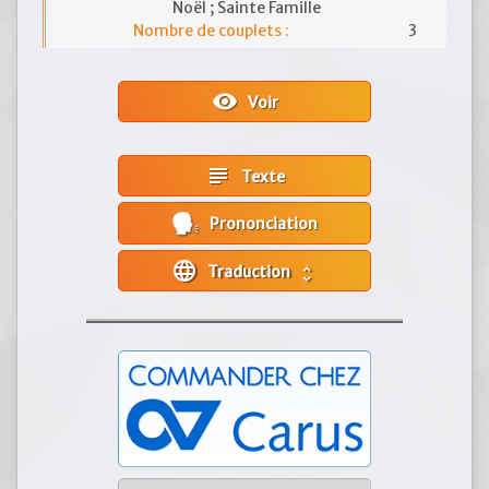
Noël ; Sainte Famille
Nombre de couplets :
3
visibility
Voir
subject
Texte
Prononciation
language
Traduction
unfold_more