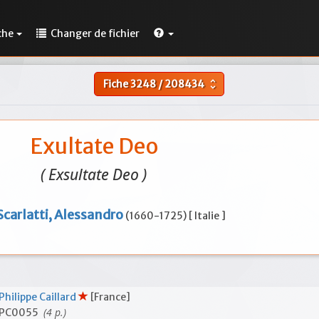
che
Changer de fichier
Fiche
3248
/
208434
unfold_more
Exultate Deo
( Exsultate Deo )
Scarlatti, Alessandro
(1660-1725) [ Italie ]
Philippe Caillard
[France]
(4 p.)
PC0055