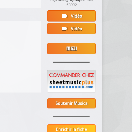
53032
videocam
Vidéo
videocam
Vidéo
Soutenir Musica
Enrichir la fiche