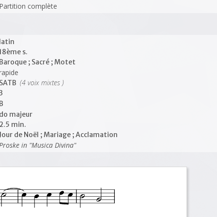
Partition complète
latin
18ème s.
Baroque ; Sacré ; Motet
rapide
(4 voix mixtes )
SATB
3
B
do majeur
2.5 min.
Jour de Noël ; Mariage ; Acclamation
Proske in "Musica Divina"