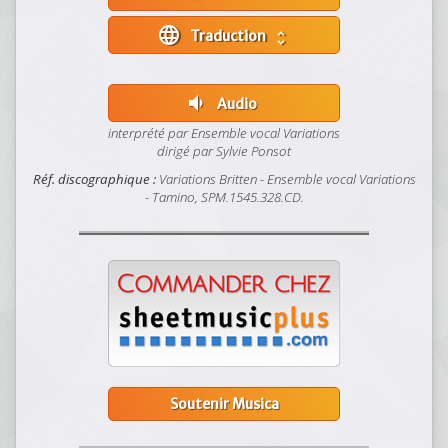
language
Traduction
unfold_more
volume_down
Audio
interprété par Ensemble vocal Variations
dirigé par Sylvie Ponsot
Réf. discographique :
Variations Britten - Ensemble vocal Variations
- Tamino, SPM.1545.328.CD.
Soutenir Musica