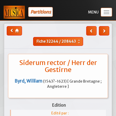
Partitions
Togg
navig
Fiche
32244
/
208443
unfold_more
Siderum rector / Herr der
Gestirne
Byrd, William
(1543?-1623) [ Grande Bretagne ;
Angleterre ]
Edition
Edité par :