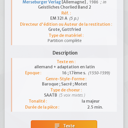
, 1986
; in
Merseburger Verlag
[Allemagne]
Geistliches Chorlied Band 2
Réf. :
(5 p.)
EM 321 A
Directeur d'édition ou Auteur de la restitution :
Grote, Gottfried
Type de matériel :
Partition complète
Description
Texte en :
allemand + adaptation en latin
(1550-1599)
Epoque :
16 ; 17ème s.
Genre-Style-Forme :
Baroque ; Sacré ; Motet
Type de choeur :
(5 voix mixtes )
SAATB
Tonalité :
la majeur
Durée de la pièce :
2.5 min.
subject
Texte