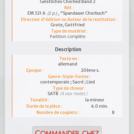
Geistliches Chorlied Band 2
Réf. :
(2 p.)
EM 321 A
, "Spandauer Chorbuch"
Directeur d'édition ou Auteur de la restitution :
Grote, Gottfried
Type de matériel :
Partition complète
Description
Texte en :
allemand
Epoque :
20ème s.
Genre-Style-Forme :
contemporain ; Sacré ; Lied
Type de choeur :
(4 voix mixtes )
SATB
Tonalité :
la mineur
Durée de la pièce :
4.0 min.
Nombre de couplets :
8