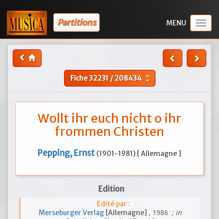
Partitions
Togg
navig
Fiche
32231
/
208434
unfold_more
Wollt ihr euch nicht o ihr
frommen Christen
Pepping, Ernst
(1901-1981) [ Allemagne ]
Edition
Edité par :
, 1986
; in
Merseburger Verlag
[Allemagne]