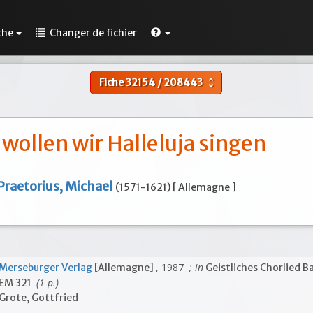
che
Changer de fichier
Fiche
32154
/
208443
unfold_more
 wollen wir Halleluja singen
Praetorius, Michael
(1571-1621) [ Allemagne ]
, 1987
; in
Merseburger Verlag
[Allemagne]
Geistliches Chorlied B
(1 p.)
EM 321
Grote, Gottfried