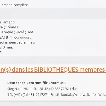
Partition complète
allemand
16 ; 17ème s.
Baroque ; Sacré ; Lied
(4 voix mixtes )
SATB
sol majeur ; sol mineur
2.0 min.
4
ion(s) dans les BIBLIOTHEQUES membres
Deutsches Centrum für Chormusik
Siegmund-Hiepe Str. 28-32 / D-35579 Wetzlar
Tél. (+49) (0)6431-9717271. Email : kontakt@chorwelt.info . Web