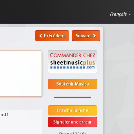
Français
Précédent
Suivant
Soutenir Musica
Enrichir la fiche
and 1
Signaler une erreur
Fiche n°32154