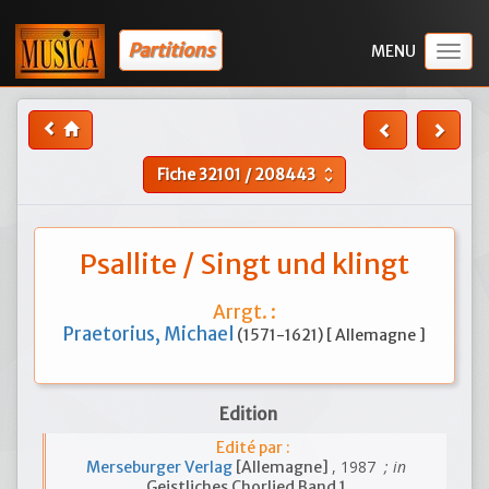
Partitions
Togg
navig
Fiche
32101
/
208443
unfold_more
Psallite / Singt und klingt
Arrgt. :
Praetorius, Michael
(1571-1621) [ Allemagne ]
Edition
Edité par :
, 1987
; in
Merseburger Verlag
[Allemagne]
Geistliches Chorlied Band 1