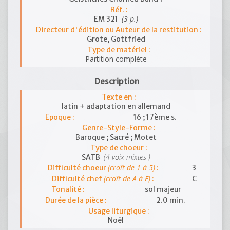
Réf. :
(3 p.)
EM 321
Directeur d'édition ou Auteur de la restitution :
Grote, Gottfried
Type de matériel :
Partition complète
Description
Texte en :
latin + adaptation en allemand
Epoque :
16 ; 17ème s.
Genre-Style-Forme :
Baroque ; Sacré ; Motet
Type de choeur :
(4 voix mixtes )
SATB
(croît de 1 à 5)
Difficulté choeur
:
3
(croît de A à E)
Difficulté chef
:
C
Tonalité :
sol majeur
Durée de la pièce :
2.0 min.
Usage liturgique :
Noël