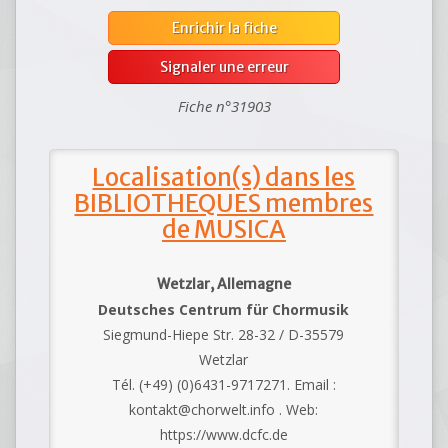
Enrichir la fiche
Signaler une erreur
Fiche n°31903
Localisation(s) dans les
BIBLIOTHEQUES membres
de MUSICA
Wetzlar, Allemagne
Deutsches Centrum für Chormusik
Siegmund-Hiepe Str. 28-32 / D-35579
Wetzlar
Tél. (+49) (0)6431-9717271. Email :
kontakt@chorwelt.info . Web:
https://www.dcfc.de