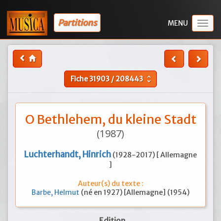
Partitions
Togg
navig
Fiche
31903
/
208443
unfold_more
O Bethlehem, du kleine Stadt
(1987)
Luchterhandt, Hinrich
(1928-2017) [ Allemagne
]
Auteur(s) du texte :
Barbe, Helmut
(né en 1927) [Allemagne] (1954)
Edition