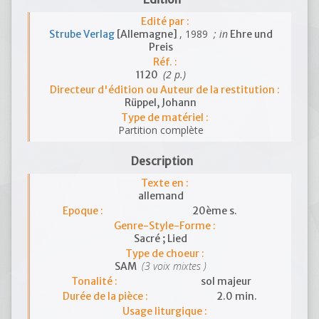
Edité par :
, 1989
; in
Strube Verlag
[Allemagne]
Ehre und
Preis
Réf. :
(2 p.)
1120
Directeur d'édition ou Auteur de la restitution :
Rüppel, Johann
Type de matériel :
Partition complète
Description
Texte en :
allemand
Epoque :
20ème s.
Genre-Style-Forme :
Sacré ; Lied
Type de choeur :
(3 voix mixtes )
SAM
Tonalité :
sol majeur
Durée de la pièce :
2.0 min.
Usage liturgique :