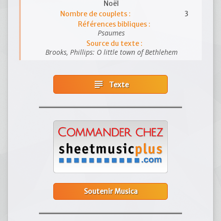
Noël
Nombre de couplets :
3
Références bibliques :
Psaumes
Source du texte :
Brooks, Phillips: O little town of Bethlehem
subject
Texte
Soutenir Musica