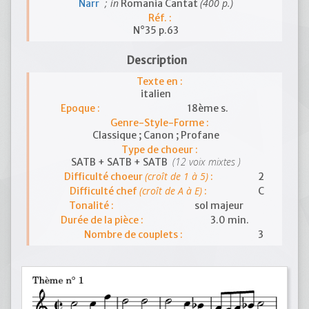
; in
(400 p.)
Narr
Romania Cantat
Réf. :
N°35 p.63
Description
Texte en :
italien
Epoque :
18ème s.
Genre-Style-Forme :
Classique ; Canon ; Profane
Type de choeur :
(12 voix mixtes )
SATB + SATB + SATB
(croît de 1 à 5)
Difficulté choeur
:
2
(croît de A à E)
Difficulté chef
:
C
Tonalité :
sol majeur
Durée de la pièce :
3.0 min.
Nombre de couplets :
3