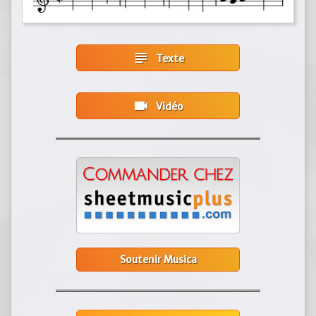
subject
Texte
videocam
Vidéo
Soutenir Musica