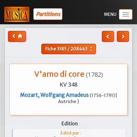
Partitions
Togg
navig
Fiche
3185
/
208443
unfold_more
V'amo di core
(1782)
KV 348
Mozart, Wolfgang Amadeus
(1756-1791) [
Autriche ]
Edition
Edité par :