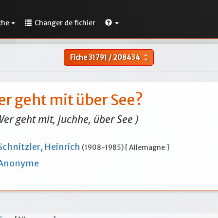
che
Changer de fichier
Fiche
31791
/
208434
unfold_more
r geht mit über See?
Wer geht mit, juchhe, über See )
Schnitzler, Heinrich
(1908-1985) [ Allemagne ]
Anonyme