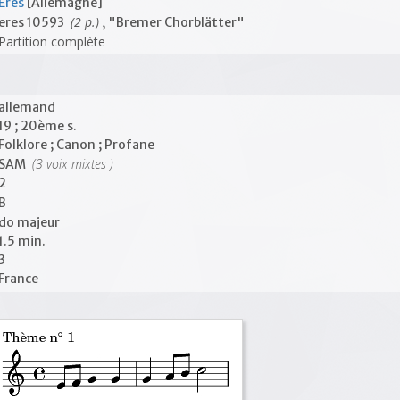
Eres
[Allemagne]
(2 p.)
eres 10593
, "Bremer Chorblätter"
Partition complète
allemand
19 ; 20ème s.
Folklore ; Canon ; Profane
(3 voix mixtes )
SAM
2
B
do majeur
1.5 min.
3
France