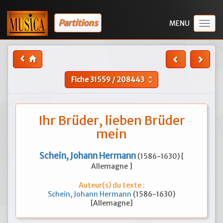
Partitions
Togg
navig
Fiche
31559
/
208443
unfold_more
Ihr Brüder, lieben Brüder
mein
Schein, Johann Hermann
(1586-1630) [
Allemagne ]
Auteur(s) du texte :
Schein, Johann Hermann
(1586-1630)
[Allemagne]