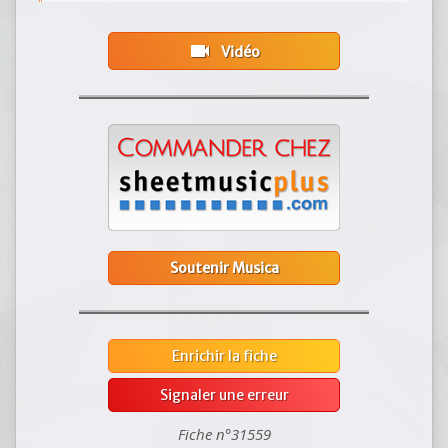
videocam
Vidéo
Soutenir Musica
Enrichir la fiche
Signaler une erreur
Fiche n°31559