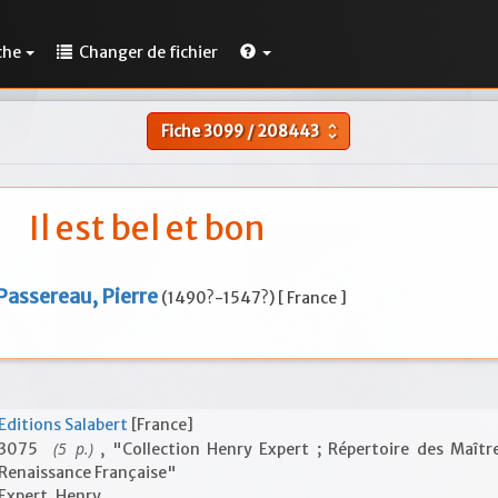
che
Changer de fichier
Fiche
3099
/
208443
unfold_more
Il est bel et bon
Passereau, Pierre
(1490?-1547?) [ France ]
Editions Salabert
[France]
(5 p.)
3075
, "Collection Henry Expert ; Répertoire des Maîtr
Renaissance Française"
Expert, Henry