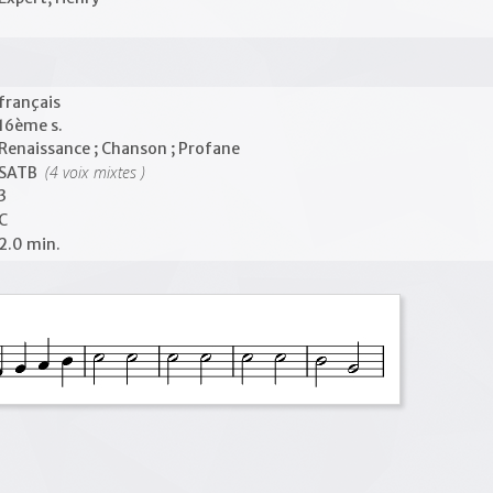
français
16ème s.
Renaissance ; Chanson ; Profane
(4 voix mixtes )
SATB
3
C
2.0 min.