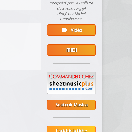
interprété par La Psallette
de Strasbourg (F)
dirigé par Michel
Gentilhomme
videocam
Vidéo
Soutenir Musica
Enrichir la fiche