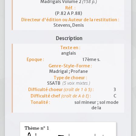
(158 p.)
Madrigals Volume 2
Réf. :
(P.82 A P.88)
Directeur d'édition ou Auteur de la restitution :
Stevens, Denis
Description
Texte en :
anglais
Epoque :
17ème s.
Genre-Style-Forme :
Madrigal ; Profane
Type de choeur :
(5 voix mixtes )
SSATB
(croît de 1 à 5)
Difficulté choeur
:
3
(croît de A à E)
Difficulté chef
:
C
Tonalité :
sol mineur ; sol mode
de la