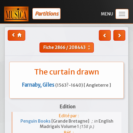
Partitions
Togg
navig
Fiche
2866
/
208443
unfold_more
The curtain drawn
Farnaby, Giles
(1563?-1640) [ Angleterre ]
Edition
Edité par :
; in
Penguin Books
[Grande Bretagne]
English
(158 p.)
Madrigals Volume 1
Réf. :