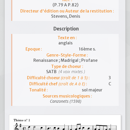
(P.79 A P.82)
Directeur d'édition ou Auteur de la restitution :
Stevens, Denis
Description
Texte en :
anglais
Epoque :
16ème s.
Genre-Style-Forme :
Renaissance ; Madrigal ; Profane
Type de choeur :
(4 voix mixtes )
SATB
(croît de 1 à 5)
Difficulté choeur
:
3
(croît de A à E)
Difficulté chef
:
C
Tonalité :
sol majeur
Sources musicologiques :
Canzonets (1598)