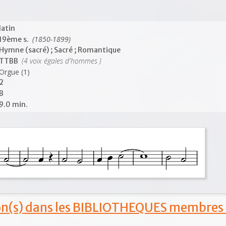
latin
(1850-1899)
19ème s.
Hymne (sacré) ; Sacré ; Romantique
(4 voix égales d'hommes )
TTBB
Orgue (1)
2
B
9.0 min.
ion(s) dans les BIBLIOTHEQUES membres