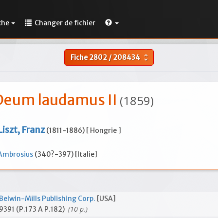
che
Changer de fichier
Fiche
2802
/
208434
unfold_more
Deum laudamus II
(1859)
Liszt, Franz
(1811-1886) [ Hongrie ]
Ambrosius
(340?-397) [Italie]
Belwin-Mills Publishing Corp.
[USA]
(10 p.)
9391 (P.173 A P.182)