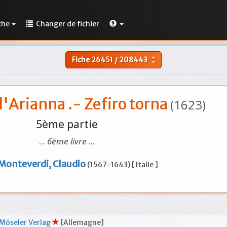
che
Changer de fichier
Fiche
26451
/
208443
unfold_more
'Arianna .- Zefiro torna
(1623)
5ème partie
...
6ème livre
...
Monteverdi, Claudio
(1567-1643) [ Italie ]
Möseler Verlag
[Allemagne]