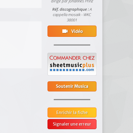
dirigé par Johannes Prinz
Réf. discographique :
A
cappella mosaik - WKC
38001
videocam
Vidéo
Soutenir Musica
Enrichir la fiche
Signaler une erreur