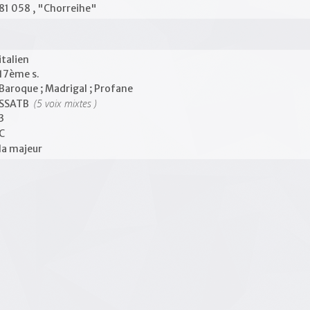
81 058 , "Chorreihe"
italien
17ème s.
Baroque ; Madrigal ; Profane
(5 voix mixtes )
SSATB
3
C
la majeur