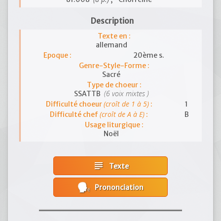
Description
Texte en :
allemand
Epoque :
20ème s.
Genre-Style-Forme :
Sacré
Type de choeur :
(6 voix mixtes )
SSATTB
(croît de 1 à 5)
Difficulté choeur
:
1
(croît de A à E)
Difficulté chef
:
B
Usage liturgique :
Noël
subject
Texte
Prononciation