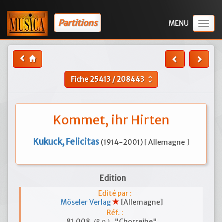
Partitions
Togg
navig
Fiche
25413
/
208443
unfold_more
Kommet, ihr Hirten
Kukuck, Felicitas
(1914-2001) [ Allemagne ]
Edition
Edité par :
Möseler Verlag
[Allemagne]
Réf. :
(8 p.)
81.008
, "Chorreihe"